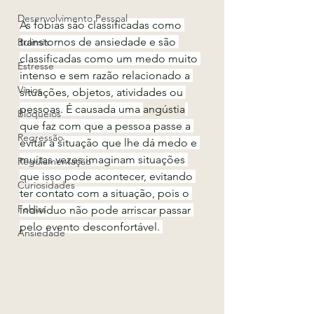
Desenvolvimento Pessoal
As fobias são classificadas como 
transtornos de ansiedade e são 
Bulimia
classificadas como um medo muito 
Estresse
intenso e sem razão relacionado a 
Vícios
situações, objetos, atividades ou 
pessoas. É causada uma 
angústia
Bloqueios
que faz com que a pessoa passe a 
Regressão
evitar a situação que lhe dá medo e 
muitas vezes imaginam situações 
Regulamentação
que isso pode acontecer, evitando 
Curiosidades
ter contato com a situação, pois o 
Fobias
indivíduo não pode arriscar passar 
pelo evento desconfortável. 
Ansiedade