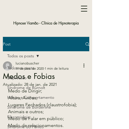
Hipnose Viamão -
Clínica de Hipnoterapia
Post
Todos os posts
lucianobuscher
Todos os posts
19 de dez. de 2020
1 min de leitura
Medos e Fobias
Depressão
Atualizado:
28 de jan. de 2021
Síndrome de Burnolt
Medo de Dirigir;
Hábito e Comportamento
Altura, Aviões;
Lugares Fechados (claustrofobia);
Síndrome de Borderline
Animais e outros;
Fibromialgia
Medo de Falar em público;
Medo de relacionamentos.
Síndrome do Pânico