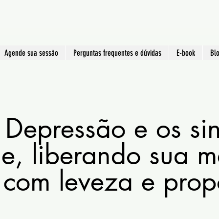
Hipnose Viamão -
Clínica de Hipnoterapia
Agende sua sessão
Perguntas frequentes e dúvidas
E-book
Bl
a Depressão e os si
e, liberando sua m
 com leveza e prop