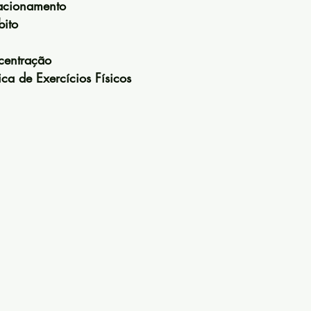
acionamento
bito
centração
ca de Exercícios Físicos