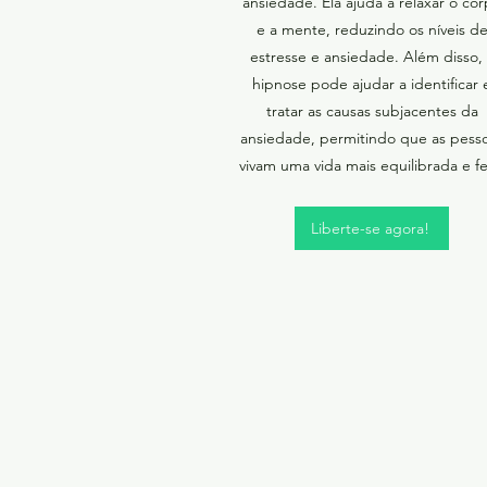
ansiedade. Ela ajuda a relaxar o co
e a mente, reduzindo os níveis d
estresse e ansiedade. Além disso,
hipnose pode ajudar a identificar 
tratar as causas subjacentes da
ansiedade, permitindo que as pess
vivam uma vida mais equilibrada e fel
Liberte-se agora!