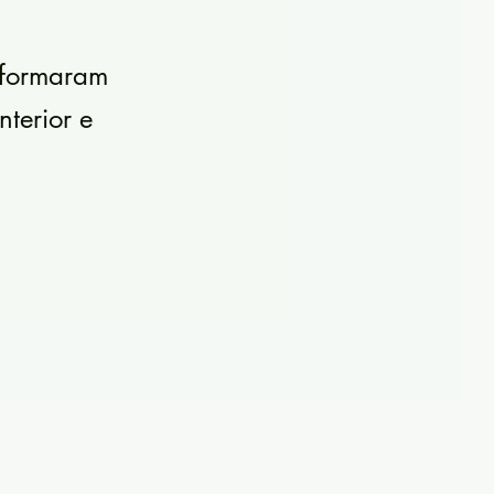
sformaram
terior e