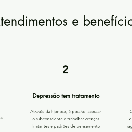
tendimentos e benefíci
2
Depressão tem tratamento
Através da hipnose, é possível acessar
C
se
o subconsciente e trabalhar crenças
e
a
limitantes e padrões de pensamento
si