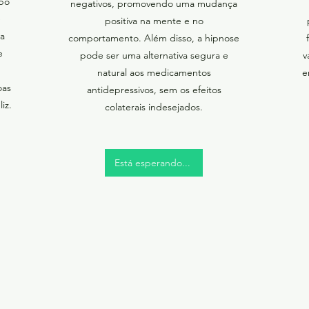
rpo
negativos, promovendo uma mudança
e
positiva na mente e no
 a
comportamento. Além disso, a hipnose
e
pode ser uma alternativa segura e
v
natural aos medicamentos
e
oas
antidepressivos, sem os efeitos
iz.
colaterais indesejados.
Está esperando...