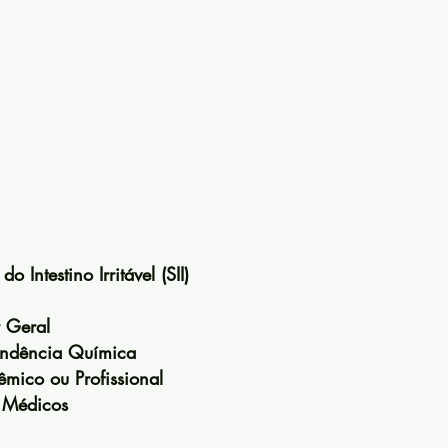
?
 Intestino Irritável (SII)
 Geral
endência Química
ico ou Profissional
 Médicos