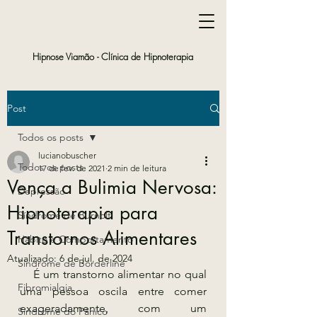
Hipnose Viamão -
Clínica de Hipnoterapia
Post
Todos os posts
lucianobuscher
Todos os posts
17 de fev. de 2021
2 min de leitura
Vença a Bulimia Nervosa:
Depressão
Hipnoterapia para
Síndrome de Burnolt
Transtornos Alimentares
Hábito e Comportamento
Atualizado:
6 de jul. de 2024
Síndrome de Borderline
    É um transtorno alimentar no qual 
Fibromialgia
uma pessoa oscila entre comer 
exageradamente, com um 
Síndrome do Pânico