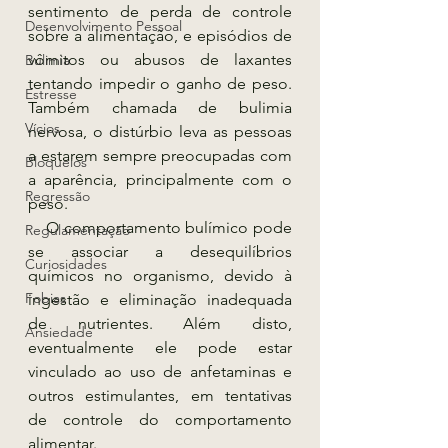
sentimento de perda de controle 
Desenvolvimento Pessoal
sobre a alimentação, e episódios de 
vômitos ou abusos de laxantes 
Bulimia
tentando impedir o ganho de peso. 
Estresse
Também chamada de bulimia 
Vícios
nervosa, o distúrbio leva as pessoas 
a estarem sempre preocupadas com 
Bloqueios
a aparência, principalmente com o 
Regressão
peso.
    O comportamento bulímico pode 
Regulamentação
se associar a desequilíbrios 
Curiosidades
químicos no organismo, devido à 
Fobias
ingestão e eliminação inadequada 
de nutrientes. Além disto, 
Ansiedade
eventualmente ele pode estar 
vinculado ao uso de anfetaminas e 
outros estimulantes, em tentativas 
de controle do comportamento 
alimentar.