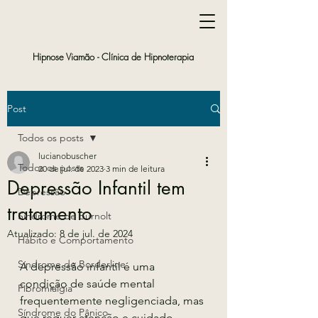
Hipnose Viamão -
Clínica de Hipnoterapia
Post
Todos os posts
lucianobuscher
Todos os posts
20 de jul. de 2023
3 min de leitura
Depressão Infantil tem
Depressão
tratamento
Síndrome de Burnolt
Atualizado:
8 de jul. de 2024
Hábito e Comportamento
Síndrome de Borderline
A depressão infantil é uma 
condição de saúde mental 
Fibromialgia
frequentemente negligenciada, mas 
Síndrome do Pânico
que requer atenção e cuidado. 