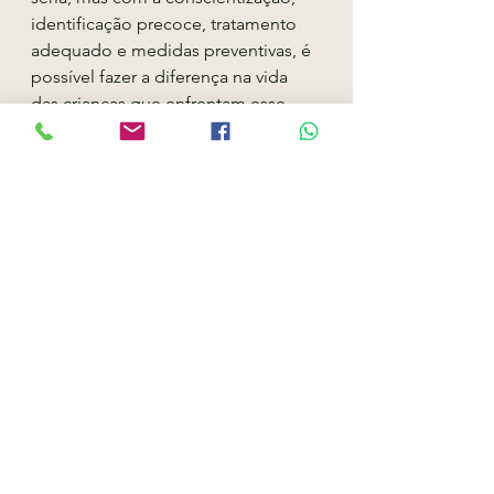
identificação precoce, tratamento 
adequado e medidas preventivas, é 
possível fazer a diferença na vida 
das crianças que enfrentam esse 
desafio. Ao investir na saúde mental 
das crianças, estaremos 
contribuindo para um futuro mais 
saudável e feliz. Lembremos que o 
bem-estar emocional das crianças é 
uma responsabilidade 
compartilhada entre família, escola 
e sociedade como um todo.
Lembre-se de que é importante 
procurar ajuda profissional se você 
estiver enfrentando sintomas de 
depressão. Com o tratamento 