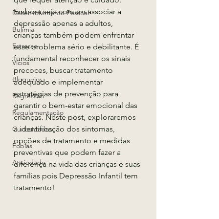
Embora seja comum associar a 
Desenvolvimento Pessoal
depressão apenas a adultos, 
Bulimia
crianças também podem enfrentar 
Estresse
esse problema sério e debilitante. É 
fundamental reconhecer os sinais 
Vícios
precoces, buscar tratamento 
Bloqueios
adequado e implementar 
estratégias de prevenção para 
Regressão
garantir o bem-estar emocional das 
Regulamentação
crianças. Neste post, exploraremos 
a identificação dos sintomas, 
Curiosidades
opções de tratamento e medidas 
Fobias
preventivas que podem fazer a 
Ansiedade
diferença na vida das crianças e suas 
famílias pois Depressão Infantil tem 
tratamento!